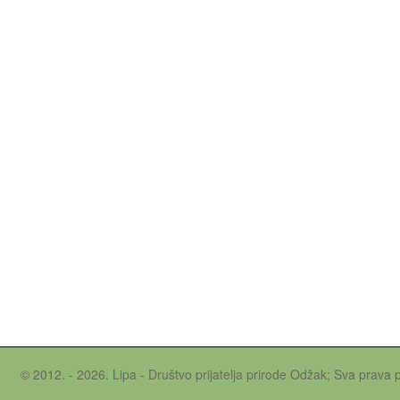
© 2012. - 2026. Lipa - Društvo prijatelja prirode Odžak; Sva prava 